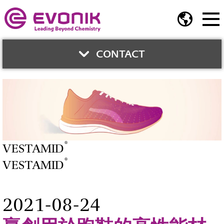
CONTACT
與我們聯繫
黃以媜
®
VESTAMID
商務經理
®
VESTAMID
高性能聚合物
Phone:
02-2175 5259
Mobile:
0916 468 268
2021-08-24
Fax:
02-2717 2106
tina.huang@evonik.com