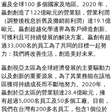
遍及全球100 多個國家及地區。2020 年，
贏創創造了122億歐元的營業額，營業利潤
（調整後稅息折舊及攤銷前利潤）達19.1億
歐元。贏創超越化學邊界為客戶締造創新、
可獲利且可持續發展的解決方案。贏創有超
過33,000名的員工為了共同的目標一起努
力：我們將改善生活，創造美好未來。
贏創視亞太區為全球經濟發展的主要驅動力
以及創新的重要源泉，為了其業務能在該地
區獲得持續成長而不斷地努力。2020年，
贏創於亞太區的營業額達28.4億歐元，擁
有超過5,000名員工及50多個工廠。目前，
我們在台灣有200多名員工，包含1個位於