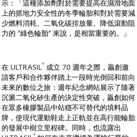
示：「這種添加劑對於需要提高在濕滑地面
上的抓地力安全性的冬季輪胎和對於需要減
少燃料消耗、二氧化碳排放量、降低滾動阻
力的 “綠色輪胎” 來說，是相當重要的。」
®
在 ULTRASIL
成立 70 週年之際，贏創邀
請客戶和合作夥伴踏上一段時光倒回和前向
未來的數位之旅：週年紀念網站展示了隨著
沉澱二氧化矽生產的決定性突破，贏創如何
在眾多橡膠製品中站穩不可替代的填料品
牌，使現代運動鞋走上正軌並在高行能輪胎
的發展中樹立里程碑。同時，也流露出
®