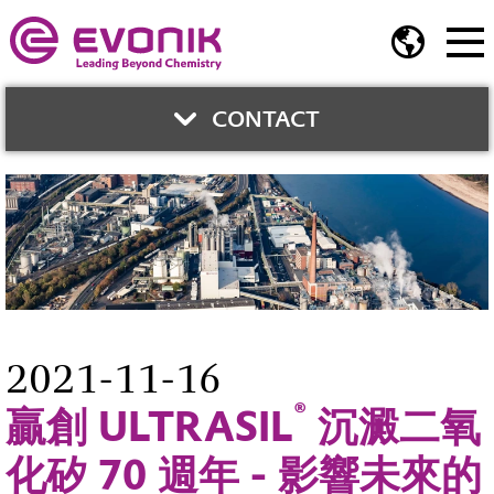
CONTACT
與我們聯繫
秦紹誠
資深商務經理
二氧化矽
2021-11-16
Phone:
(02) 2175-5245
®
贏創 ULTRASIL
沉澱二氧
Mobile:
0933 829 400
Fax:
(02) 2717-2106
化矽 70 週年 - 影響未來的
john.chin@evonik.com