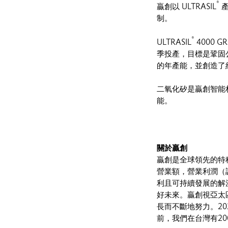
®
贏創以 ULTRASIL
產
制。
®
ULTRASIL
4000 
季投產，目標是鞏固
的年產能，並創造了約
二氧化矽是贏創智能
能。
關於贏創
贏創是全球領先的特種
營業額，營業利潤（
利且可持續發展的解
好未來。贏創視亞太
長而不斷地努力。20
前，我們在台灣有2