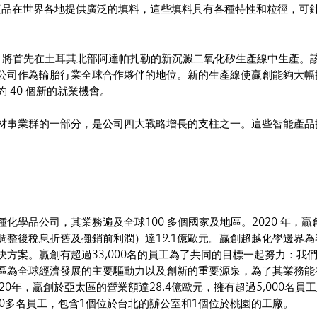
品在世界各地提供廣泛的填料，這些填料具有各種特性和粒徑，可
GR 將首先在土耳其北部阿達帕扎勒的新沉澱二氧化矽生產線中生產。該生
公司作為輪胎行業全球合作夥伴的地位。新的生產線使贏創能夠大幅
 40 個新的就業機會。
材事業群的一部分，是公司四大戰略增長的支柱之一。這些智能產品
化學品公司，其業務遍及全球100 多個國家及地區。2020 年，贏
調整後稅息折舊及攤銷前利潤）達19.1億歐元。贏創超越化學邊界
決方案。贏創有超過33,000名的員工為了共同的目標一起努力：我
區為全球經濟發展的主要驅動力以及創新的重要源泉，為了其業務能
20年，贏創於亞太區的營業額達28.4億歐元，擁有超過5,000名員
00多名員工，包含1個位於台北的辦公室和1個位於桃園的工廠。