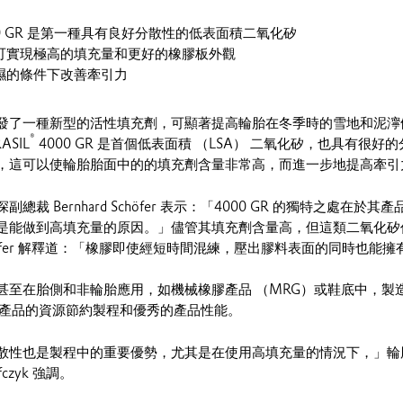
00 GR 是第一種具有良好分散性的低表面積二氧化矽
可實現極高的填充量和更好的橡膠板外觀
濕的條件下改善牽引力
發了一種新型的活性填充劑，可顯著提高輪胎在冬季時的雪地和泥濘
®
SIL
4000 GR 是首個低表面積 （LSA） 二氧化矽，也具有很
，這可以使輪胎胎面中的的填充劑含量非常高，而進一步地提高牽引
總裁 Bernhard Schöfer 表示：「4000 GR 的獨特之處在於
是能做到高填充量的原因。」儘管其填充劑含量高，但這類二氧化矽
öfer 解釋道：「橡膠即使經短時間混練，壓出膠料表面的同時也能
甚至在胎側和非輪胎應用，如機械橡膠產品 （MRG）或鞋底中，製
產品的資源節約製程和優秀的產品性能。
散性也是製程中的重要優勢，尤其是在使用高填充量的情況下，」輪
fczyk 強調。