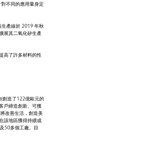
針對不同的應用量身定
產線於 2019 年秋
擴展其二氧化矽生產
提高了許多材料的性
創創造了122億歐元的
為客戶締造創新、可獲
們將改善生活，創造美
在該地區獲得持續成
工及50多個工廠。目