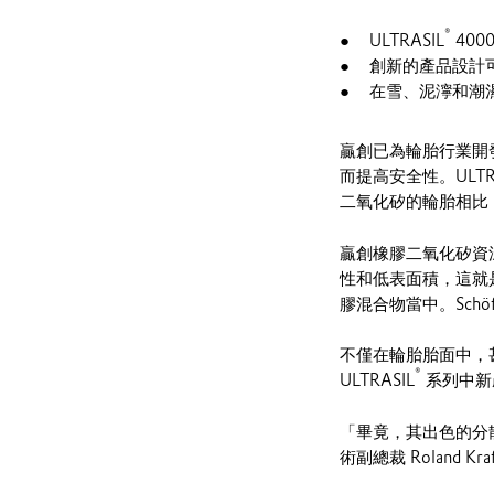
®
ULTRASIL
40
創新的產品設計
在雪、泥濘和潮
贏創已為輪胎行業開
而提高安全性。ULTRA
二氧化矽的輪胎相比
贏創橡膠二氧化矽資深副
性和低表面積，這就
膠混合物當中。Sch
不僅在輪胎胎面中，
®
ULTRASIL
系列中新
「畢竟，其出色的分
術副總裁 Roland Kra