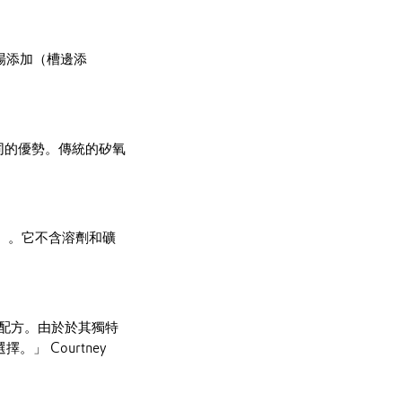
現場添加（槽邊添
不同的優勢。傳統的矽氧
0%）。它不含溶劑和礦
配方。由於於其獨特
」 Courtney