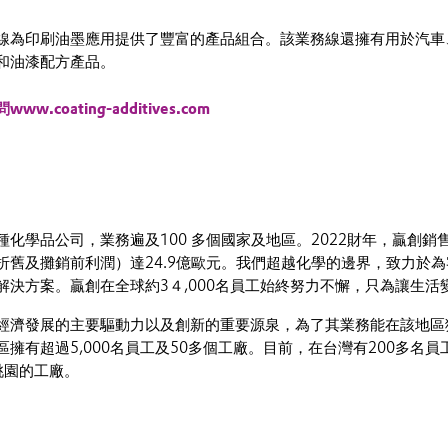
線為印刷油墨應用提供了豐富的產品組合。該業務線還擁有用於汽車
和油漆配方產品。
coating-additives.com
化學品公司，業務遍及100 多個國家及地區。2022財年，贏創銷售
折舊及攤銷前利潤）達24.9億歐元。我們超越化學的邊界，致力於
解決方案。贏創在全球約3４,000名員工始終努力不懈，只為讓生活
經濟發展的主要驅動力以及創新的重要源泉，為了其業務能在該地區
擁有超過5,000名員工及50多個工廠。目前，在台灣有200多名員
桃園的工廠。