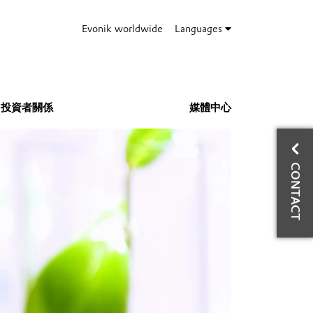
Evonik worldwide
Languages
投資者關係
媒體中心
與
CONTACT
周
技
塗
Ph
Mo
E-