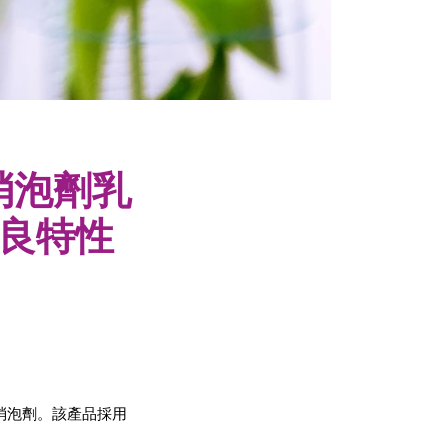
0消泡劑乳
良特性
80消泡劑。該產品採用