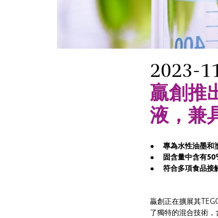
2023-1
贏創推出
液，兼
專為水性油墨和
固含量中含有
5
符合多項食品接
贏創正在擴展其TEGO
了獨特的混合技術，