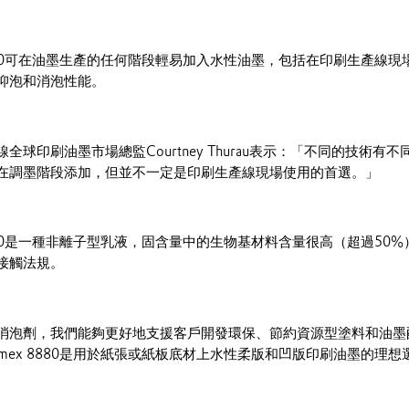
ex 8880可在油墨生產的任何階段輕易加入水性油墨，包括在印刷生產線
抑泡和消泡性能。
全球印刷油墨市場總監Courtney Thurau表示：「不同的技術有
在調墨階段添加，但並不一定是印刷生產線現場使用的首選。」
ex 8880是一種非離子型乳液，固含量中的生物基材料含量很高（超過5
接觸法規。
消泡劑，我們能夠更好地支援客戶開發環保、節約資源型塗料和油墨
oamex 8880是用於紙張或紙板底材上水性柔版和凹版印刷油墨的理想選擇。