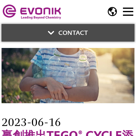
CONTACT
與我們聯繫
劉怡芬
商務經理
介面與功能化學品部門
Phone:
02-2175-5262
Mobile:
0922-833-060
2023-06-16
tiffany.liu@evonik.com
贏創推出TEGO® CYCLE添