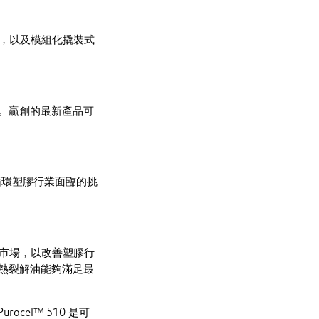
化劑，以及模組化撬裝式
。贏創的最新產品可
是循環塑膠行業面臨的挑
推向市場，以改善塑膠行
熱裂解油能夠滿足最
cel™ 510 是可