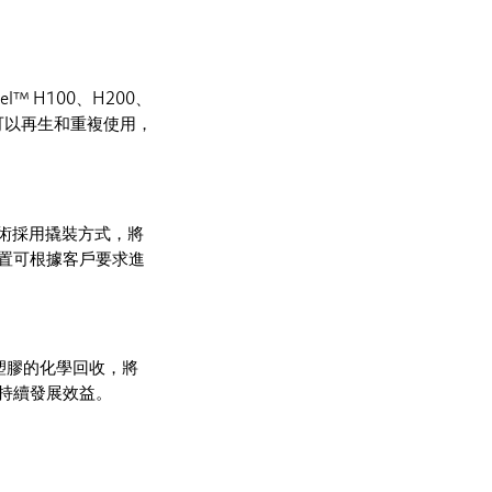
™ H100、H200、
可以再生和重複使用，
技術採用撬裝方式，將
置可根據客戶要求進
動塑膠的化學回收，將
持續發展效益。