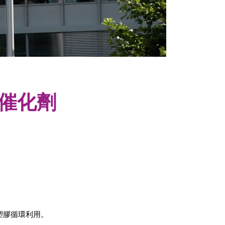
和催化劑
進塑膠循環利用。