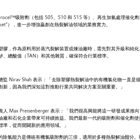
rocel™吸附劑（包括 505、510 和 515 等）、再生加氫處理催
cket”），進一步增強贏創在熱裂解油領域的業務實力。
塑膠，作為原料用於蒸汽裂解裝置或煉油廠時，需先對其升級和純化
矽、總酸值（TAN）和其他雜質，確保符合行業標準。
監 Nirav Shah 表示：「去除塑膠熱裂解油中的有機氯化物一直
創新，因為我們深知這對推動行業共同解決方案至關重要。」
 Max Preisenberger 表示：「我們很高興能將這一研發成果
油廠和石化企業帶來可持續效益。我們最新一代的吸附劑和催化劑使
標準，從而開闢新的應用領域。」
 505 的除氯能力是傳統有機氯吸附劑的三倍，適用於多種熱裂解油餾分。Puro