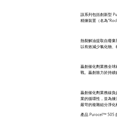
該系列包括創新型 Pu
精煉裝置（名為“Ro
熱裂解油提取自廢棄
以有效減少氯化物、
贏創催化劑業務全球總
戰。贏創致力於持續
贏創催化劑業務線負責人
業的循環性，並為煉
嚴苛的複雜組分淨化
產品 Purocel™