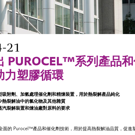
4-21
 PUROCEL™系列產品
助力塑膠循環
型吸附劑、加氫處理催化劑和精煉裝置，用於熱裂解產品純化
少熱裂解油中的氯化物及其他雜質
蒸汽裂解裝置和煉油廠對原料的要求
面的 Purocel™產品和催化劑技術，用於提高熱裂解油品質，促