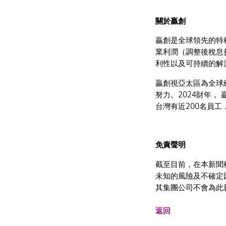
關於贏創
贏創是全球領先的特種
業利潤（調整後稅息
利性以及可持續的解
贏創視亞太區為全球
努力。2024財年，
台灣有近200名員
免責聲明
截至目前，在本新聞
未知的風險及不確定
其集團公司不會為此
返回