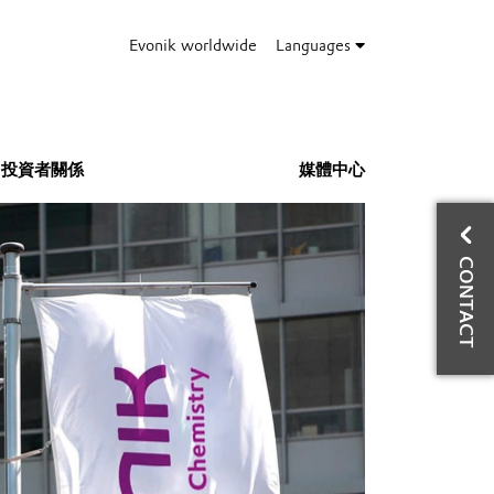
Evonik worldwide
Languages
投資者關係
媒體中心
與
CONTACT
商
催
Ph
Mo
E-