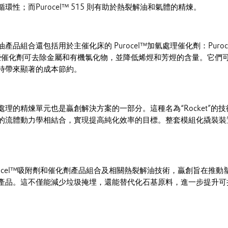
性；而Purocel™ 515 則有助於熱裂解油和氣體的精煉。
品組合還包括用於主催化床的 Purocel™加氫處理催化劑：Purocel
。這些催化劑可去除金屬和有機氯化物，並降低烯烴和芳烴的含量。它們
時帶來顯著的成本節約。
理的精煉單元也是贏創解決方案的一部分。這種名為“Rocket”的
的流體動力學相結合，實現提高純化效率的目標。整套模組化撬裝裝
rocel™吸附劑和催化劑產品組合及相關熱裂解油技術，贏創旨在推
產品。這不僅能減少垃圾掩埋，還能替代化石基原料，進一步提升可