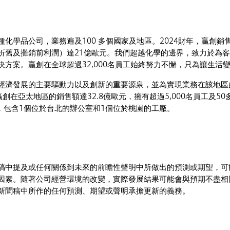
化學品公司，業務遍及100 多個國家及地區。2024財年，贏創銷售
折舊及攤銷前利潤）達21億歐元。我們超越化學的邊界，致力於為
決方案。贏創在全球超過32,000名員工始終努力不懈，只為讓生活
經濟發展的主要驅動力以及創新的重要源泉，並為實現業務在該地區
 贏創在亞太地區的銷售額達32.8億歐元，擁有超過5,000名員工及5
工，包含1個位於台北的辦公室和1個位於桃園的工廠。
稿中提及或任何關係到未來的前瞻性聲明中所做出的預測或期望，可
因素。隨著公司經營環境的改變，實際發展結果可能會與預期不盡相
新聞稿中所作的任何預測、期望或聲明承擔更新的義務。