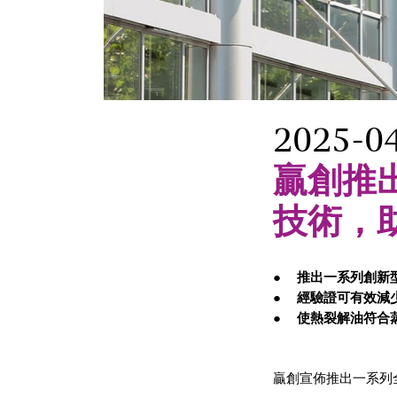
2025-0
贏創推出
技術，
推出一系列創新
經驗證可有效減
使熱裂解油符合
贏創宣佈推出一系列全