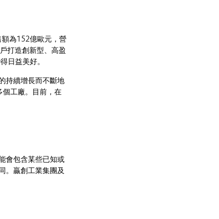
額為152億歐元，營
客戶打造創新型、高盈
變得日益美好。
的持續增長而不斷地
0多個工廠。目前，在
能會包含某些已知或
同。贏創工業集團及