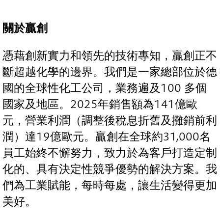
關於贏創
憑藉創新實力和領先的技術專知，贏創正不
斷超越化學的邊界。我們是一家總部位於德
國的全球性化工公司，業務遍及100 多個
國家及地區。2025年銷售額為141億歐
元，營業利潤（調整後稅息折舊及攤銷前利
潤）達19億歐元。贏創在全球約31,000名
員工始終不懈努力，致力於為客戶打造定制
化的、具有決定性競爭優勢的解決方案。我
們為工業賦能，每時每處，讓生活變得更加
美好。