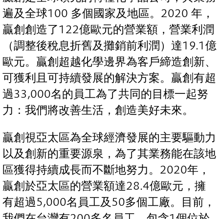
遍及全球100 多個國家及地區。2020 年，
贏創創造了122億歐元的營業額，營業利潤
（調整後稅息折舊及攤銷前利潤）達19.1億
歐元。贏創超越化學邊界為客戶締造創新、
可獲利且可持續發展的解決方案。贏創有超
過33,000名的員工為了共同的目標一起努
力：我們將改善生活，創造美好未來。
贏創視亞太區為全球經濟發展的主要驅動力
以及創新的重要源泉，為了其業務能在該地
區獲得持續成長而不斷地努力。2020年，
贏創於亞太區的營業額達28.4億歐元，擁
有超過5,000名員工及50多個工廠。目前，
我們在台灣有200多名員工，包含1個位於