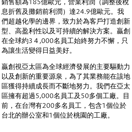
銷售額為185億歐元，營業利潤（調整後稅
息折舊及攤銷前利潤）達24.9億歐元。我
們超越化學的邊界，致力於為客戶打造創新
型、高盈利性以及可持續的解決方案。贏創
在全球約3４,000名員工始終努力不懈，只
為讓生活變得日益美好。
贏創視亞太區為全球經濟發展的主要驅動力
以及創新的重要源泉，為了其業務能在該地
區獲得持續成長而不斷地努力。我們在亞太
區擁有超過5,000名員工及50多個工廠。目
前，在台灣有200多名員工，包含1個位於
台北的辦公室和1個位於桃園的工廠。