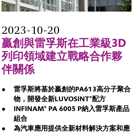
2023-10-20
贏創與雷孚斯在工業級3D
列印領域建立戰略合作夥
伴關係
雷孚斯將基於贏創的
PA613
高分子聚合
物
，
開發全新
LUVOSINT®
配方
INFINAM® PA 6005 P
納入雷孚斯產品
組合
為汽車應用提供全新材料解決方案和應