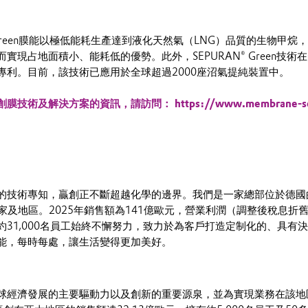
® Green膜能以極低能耗生產達到液化天然氣（LNG）品質的生物甲
實現占地面積小、能耗低的優勢。此外，SEPURAN® Green技
專利。目前，該技術已應用於全球超過2000座沼氣提純裝置中。
術及解決方案的資訊，請訪問： https://www.membrane-separ
的技術專知，贏創正不斷超越化學的邊界。我們是一家總部位於德國
國家及地區。2025年銷售額為141億歐元，營業利潤（調整後稅息折
約31,000名員工始終不懈努力，致力於為客戶打造定制化的、具有
能，每時每處，讓生活變得更加美好。
球經濟發展的主要驅動力以及創新的重要源泉，並為實現業務在該地