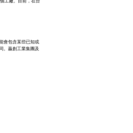
0多個工廠。目前，在台
能會包含某些已知或
同。贏創工業集團及