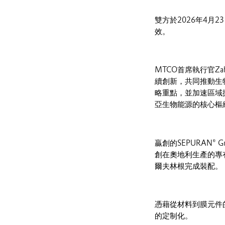
雙方於2026年4
效。
MTCO首席執行官Za
續創新，共同推動生物
略重點，並加速區域
亞生物能源的核心樞
贏創的SEPURAN
創在奧地利生產的專
爾夫林根完成裝配。
憑藉從材料到膜元件的
的定制化。