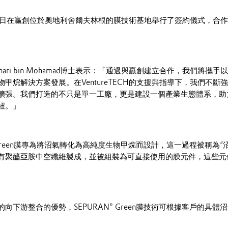
月23日在贏創位於奧地利舍爾夫林根的膜技術基地舉行了簽約儀式，合
hari bin Mohamad博士表示：「通過與贏創建立合作，我們將攜
甲烷解決方案發展。在VentureTECH的支援與指導下，我們不斷
擴張。我們打造的不只是單一工廠，更是建設一個產業生態體系，助
紐。」
® Green膜專為將沼氣轉化為高純度生物甲烷而設計，這一過程被稱為
有聚醯亞胺中空纖維製成，並被組裝為可直接使用的膜元件，這些元
向下游整合的優勢，SEPURAN® Green膜技術可根據客戶的具