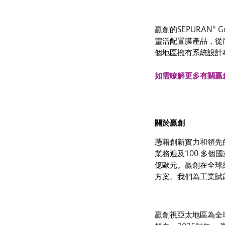
贏創的SEPURAN
靈活配置膜產品，從而
個地區擁有系統設計
如需瞭解更多有關贏創膜技
關於贏創
憑藉創新實力和領先
業務遍及100 多個
億歐元。贏創在全球
方案。我們為工業賦
贏創視亞太地區為全