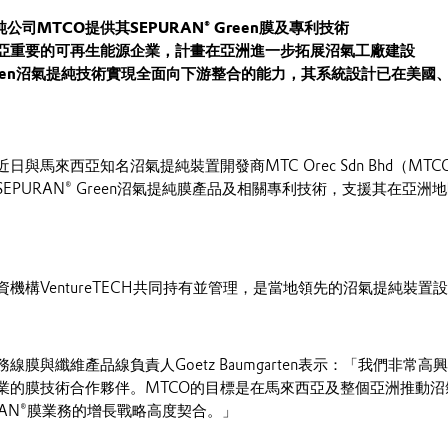
純公司
MTCO
提供其
SEPURAN® Green
膜及專利技術
亞重要的可再生能源企業，計畫在亞洲進一步拓展沼氣工廠建設
en
沼氣提純技術實現全面向下游整合的能力，其系統設計已在美國
日與馬來西亞知名沼氣提純裝置開發商MTC Orec Sdn Bhd（MT
EPURAN® Green沼氣提純膜產品及相關專利技術，支援其在亞
資機構VentureTECH共同持有並管理，是當地領先的沼氣提純裝置
膜與纖維產品線負責人Goetz Baumgarten表示：「我們非常高
業的膜技術合作夥伴。MTCO的目標是在馬來西亞及整個亞洲推動沼
RAN®膜業務的增長戰略高度契合。」