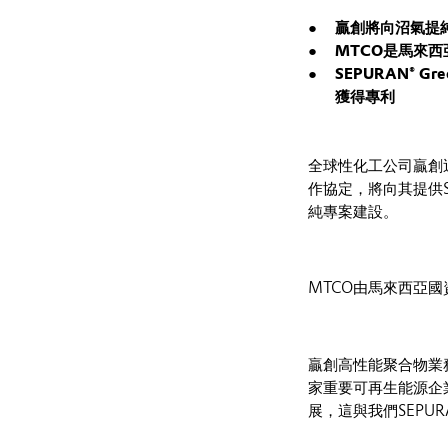
贏創將向沼氣提
MTCO
是馬來西
SEPURAN® Gre
獲得專利
全球性化工公司贏創近
作協定，將向其提供S
純專案建設。
MTCO由馬來西亞國
贏創高性能聚合物業務線
家重要可再生能源企
展，這與我們SEPU