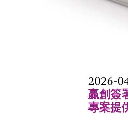
2026-0
贏創簽
專案提