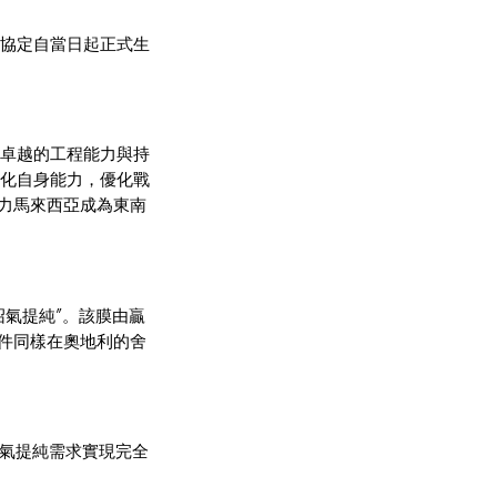
作協定自當日起正式生
手以卓越的工程能力與持
強化自身能力，優化戰
力馬來西亞成為東南
“沼氣提純”。該膜由贏
件同樣在奧地利的舍
體沼氣提純需求實現完全