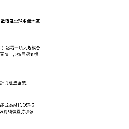
、歐盟及全球多個地區
CO）簽署一項大規模合
洲地區進一步拓展沼氣提
設計與建造企業。
興能成為MTCO這樣一
氣提純裝置持續發