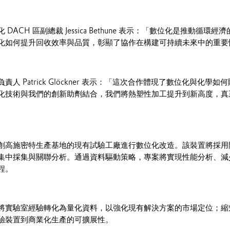
DACH 區副總裁 Jessica Bethune 表示：「數位化是推動循環
化如何提升回收效率與品質，彰顯了協作在構建可持續未來中的重要
人 Patrick Glöckner 表示：「這次合作體現了數位化與化學
化技術與我們的創新助劑結合，我們將熱塑性加工提升到新高度，真
創高施密特生產基地的現有試驗工廠進行數位化改造。該裝置將採用
集中採集與關聯分析。通過資料驅動策略，專案將實現性能分析、減
程。
將實驗室經驗轉化為量化資料，以強化現有解決方案的市場定位；縮
驗裝置到商業化生產的可擴展性。