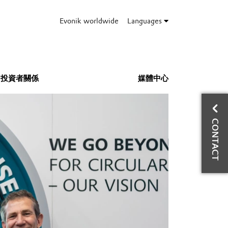
Evonik worldwide
Languages
投資者關係
媒體中心
與
CONTACT
資
業
Ph
Mo
E-