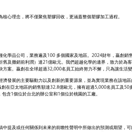
為核心理念，將不僅聚焦塑膠回收，更涵蓋整個塑膠加工過程。
化學品公司，業務遍及100 多個國家及地區。2024財年，贏創銷售
折舊及攤銷前利潤）達21億歐元。我們超越化學的邊界，致力於為
決方案。贏創在全球超過32,000名員工始終努力不懈，只為讓生活
經濟發展的主要驅動力以及創新的重要源泉，並為實現業務在該地區
 贏創在亞太地區的銷售額達32.8億歐元，擁有超過5,000名員工及5
工，包含1個位於台北的辦公室和1個位於桃園的工廠。
稿中提及或任何關係到未來的前瞻性聲明中所做出的預測或期望，可