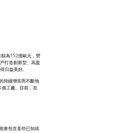
額為152億歐元，營
客戶打造創新型、高盈
變得日益美好。
的持續增長而不斷地
0多個工廠。目前，在
能會包含某些已知或