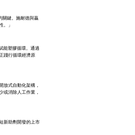
經濟的關鍵。施耐德與贏
性。」
如何賦能塑膠循環。通過
正踐行循環經濟原
開放式自動化架構，
少或消除人工作業，
短新助劑開發的上市