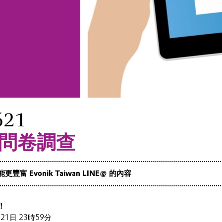
621
@ 問卷調查
富 Evonik Taiwan LINE@ 的內容
！
1日 23時59分