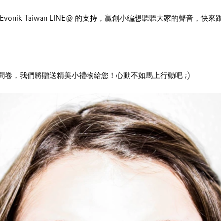
vonik Taiwan LINE@ 的支持，贏創小編想聽聽大家的聲音，
問卷，我們將贈送精美小禮物給您！心動不如馬上行動吧 ;)