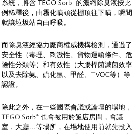
®
系統，將含 TEGO Sorb
的濃縮除臭液按比
例稀釋後，由霧化噴頭從棚頂往下噴，瞬間
就讓垃圾站自由呼吸。
而除臭液經協力廠商權威機構檢測，通過了
安全性（毒理、刺激性、貨物運輸條件、危
險性分類等）和有效性（大腸桿菌滅菌效率
以及去除氨、硫化氫、甲醛、TVOC等）等
認證。
除此之外，在一些國際會議或論壇的場地，
TEGO Sorb® 也會被用於飯店房間，會議
室，大廳…等場所，在場地使用前就先投入