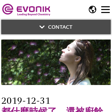
CONTACT
與我們聯繫
鍾智育
業務開發總監
Phone:
02-2175 5278
Fax:
02-2717 2106
jerry.chung@evonik.com
2019-12-31
都什麼時候了，還被廚餘