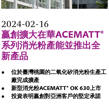
2024-02-16
贏創擴大在華ACEMATT®
系列消光粉產能並推出全
新產品
位於臺灣桃園的二氧化矽消光粉生產工
廠完成擴產
新型消光粉
ACEMATT® OK 630
上市
投資表明贏創對亞洲客戶的堅定承諾