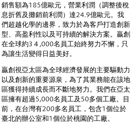
銷售額為185億歐元，營業利潤（調整後稅
息折舊及攤銷前利潤）達24.9億歐元。我
們超越化學的邊界，致力於為客戶打造創新
型、高盈利性以及可持續的解決方案。贏創
在全球約3４,000名員工始終努力不懈，只
為讓生活變得日益美好。
贏創視亞太區為全球經濟發展的主要驅動力
以及創新的重要源泉，為了其業務能在該地
區獲得持續成長而不斷地努力。我們在亞太
區擁有超過5,000名員工及50多個工廠。目
前，在台灣有200多名員工，包含1個位於
臺北的辦公室和1個位於桃園的工廠。